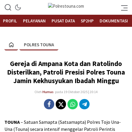
Informasi Layanan Publik
Polrestouna.com
PROFIL
PELAYANAN
PUSAT DATA
SP2HP
DOKUMENTASI
POLRES TOUNA
Gereja di Ampana Kota dan Ratolindo
Disterilkan, Patroli Presisi Polres Touna
Jamin Kekhusyukan Ibadah Minggu
Oleh
Humas
pada 19 Oktober 2025 | 20:14
TOUNA
– Satuan Samapta (Satsamapta) Polres Tojo Una-
Una (Touna) secara intensif menggelar Patroli Perintis