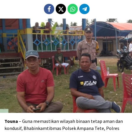
Touna
– Guna memastikan wilayah binaan tetap aman dan
kondusif, Bhabinkamtibmas Polsek Ampana Tete, Polres