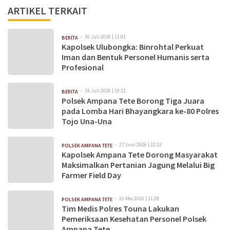
ARTIKEL TERKAIT
30 Juli 2026 | 11:01
BERITA
Kapolsek Ulubongka: Binrohtal Perkuat
Iman dan Bentuk Personel Humanis serta
Profesional
19 Juli 2026 | 19:11
BERITA
Polsek Ampana Tete Borong Tiga Juara
pada Lomba Hari Bhayangkara ke-80 Polres
Tojo Una-Una
27 Juni 2026 | 22:12
POLSEK AMPANA TETE
Kapolsek Ampana Tete Dorong Masyarakat
Maksimalkan Pertanian Jagung Melalui Big
Farmer Field Day
21 Mei 2026 | 11:28
POLSEK AMPANA TETE
Tim Medis Polres Touna Lakukan
Pemeriksaan Kesehatan Personel Polsek
Ampana Tete