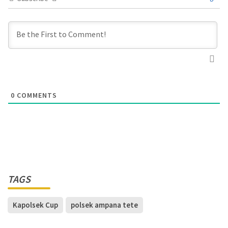
0
COMMENTS
TAGS
Kapolsek Cup
polsek ampana tete