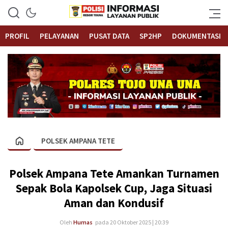
Informasi Layanan Publik
Polrestouna.com
PROFIL
PELAYANAN
PUSAT DATA
SP2HP
DOKUMENTASI
POLSEK AMPANA TETE
Polsek Ampana Tete Amankan Turnamen
Sepak Bola Kapolsek Cup, Jaga Situasi
Aman dan Kondusif
Oleh
Humas
pada 20 Oktober 2025 | 20:39