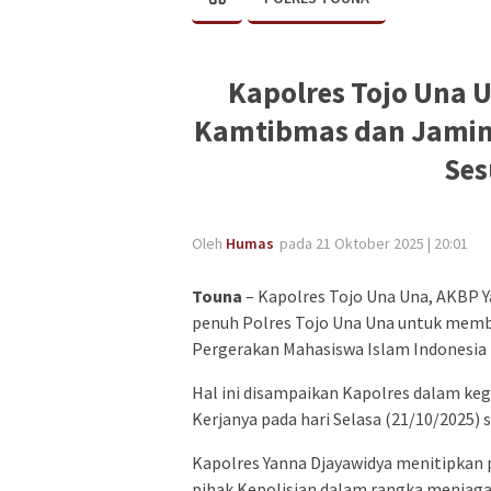
Kapolres Tojo Una U
Kamtibmas dan Jamin 
Ses
Oleh
Humas
pada 21 Oktober 2025 | 20:01
Touna
– Kapolres Tojo Una Una, AKBP Ya
penuh Polres Tojo Una Una untuk membu
Pergerakan Mahasiswa Islam Indonesia 
Hal ini disampaikan Kapolres dalam keg
Kerjanya pada hari Selasa (21/10/2025) s
Kapolres Yanna Djayawidya menitipka
pihak Kepolisian dalam rangka menjaga