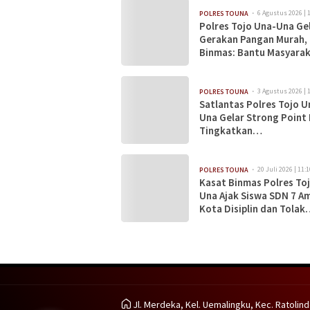
6 Agustus 2026 | 
POLRES TOUNA
Polres Tojo Una-Una Ge
Gerakan Pangan Murah,
Binmas: Bantu Masyara
Dapatkan Bahan Pokok
Terjangkau
3 Agustus 2026 | 
POLRES TOUNA
Satlantas Polres Tojo U
Una Gelar Strong Point 
Tingkatkan
Kamseltibcarlantas
20 Juli 2026 | 11:1
POLRES TOUNA
Kasat Binmas Polres To
Una Ajak Siswa SDN 7 A
Kota Disiplin dan Tolak
Bullying
Jl. Merdeka, Kel. Uemalingku, Kec. Ratolind