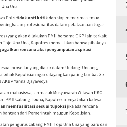
 Una Una.
wa Polri
tidak anti kritik
dan siap menerima semua
peningkatan profesionalitas dalam pelaksanaan tugas.
ras) yang akan dilakukan PMII bersama OKP lain terkait
n Tojo Una Una, Kapolres memastikan bahwa pihaknya
gagalkan rencana aksi penyampaian aspirasi
n sesuai prosedur yang diatur dalam Undang-Undang,
 pihak Kepolisian agar dilayangkan paling lambat
3 x
s AKBP Yanna Djayawidya.
kegiatan mahasiswa, termasuk Musyawarah Wilayah PKC
rpri PMII Cabang Touna, Kapolres menyatakan bahwa
an memfasilitasi sesuai tupoksi
jika ada rencana
 bantuan dari Pemerintah maupun Kepolisian.
nalan pengurus cabang PMII Tojo Una Una yang baru dan