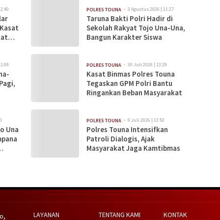
12:40
3 Agustus 2026 | 11:27
POLRES TOUNA
lar
Taruna Bakti Polri Hadir di
 Kasat
Sekolah Rakyat Tojo Una-Una,
kat
Bangun Karakter Siswa
11:09
30 Juli 2026 | 13:29
POLRES TOUNA
na-
Kasat Binmas Polres Touna
Pagi,
Tegaskan GPM Polri Bantu
Ringankan Beban Masyarakat
0
9 Juli 2026 | 12:50
POLRES TOUNA
jo Una
Polres Touna Intensifkan
mpana
Patroli Dialogis, Ajak
Masyarakat Jaga Kamtibmas
LAYANAN
TENTANG KAMI
KONTAK
o,