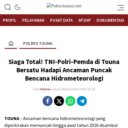
Informasi Layanan Publik
Polrestouna.com
PROFIL
PELAYANAN
PUSAT DATA
SP2HP
DOKUMENTASI
POLRES TOUNA
Siaga Total! TNI-Polri-Pemda di Touna
Bersatu Hadapi Ancaman Puncak
Bencana Hidrometeorologi
Oleh
Humas
pada 5 November 2025 | 12:47
TOUNA
– Ancaman bencana hidrometeorologi yang
diperkirakan memuncak hingga awal tahun 2026 disambut