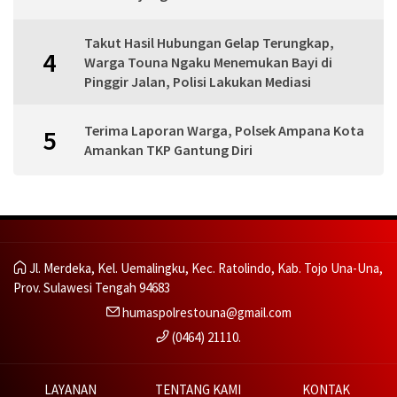
Takut Hasil Hubungan Gelap Terungkap,
4
Warga Touna Ngaku Menemukan Bayi di
Pinggir Jalan, Polisi Lakukan Mediasi
Terima Laporan Warga, Polsek Ampana Kota
5
Amankan TKP Gantung Diri
Jl. Merdeka, Kel. Uemalingku, Kec. Ratolindo, Kab. Tojo Una-Una,
Prov. Sulawesi Tengah 94683
humaspolrestouna@gmail.com
(0464) 21110.
LAYANAN
TENTANG KAMI
KONTAK