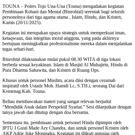
TOUNA – Polres Tojo Una-Una (Touna) mengadakan kegiatan
Pembinaan Rohani dan Mental (Binrohtal) serentak bagi seluruh
personelnya dari tiga agama utama , Islam, Hindu, dan Kristen,
Kamis (20/11/2025).
Kegiatan ini merupakan upaya strategis untuk memperkuat iman,
ketaqwaan, dan integritas moral anggota, yang pada akhirnya
bertujuan meningkatkan profesionalisme mereka dalam menjalankan
tugas sehari-hari.
Binrohtal dilaksanakan mulai pukul 08.30 WITA di tiga lokasi
berbeda sesuai keyakinan. Islam di Masjid Al Muhajirin, Hindu di
Pura Dharma Sahawita, dan Kristen di Ruang Ops.
Khusus untuk personel Muslim, acara diisi dengan ceramah
inspiratif oleh Ustadz Moh. Hamdi Lc, S.TH.i, seorang Dai dari
Kemenag Kab. Touna.
Beliau membawakan materi yang sangat relevan berjudul
“Mendidik Anak dalam Perspektif Syariat.” Sesi dilanjutkan dengan
tanya jawab dan ditutup dengan doa bersama.
Sementara itu, pembinaan untuk personel Hindu dipimpin oleh
IPTU I Gusti Made Ary Chandra, dan untuk personel Kristen oleh
AKP Adrie Joke Moningka. Kegiatan ini diikuti antusias oleh