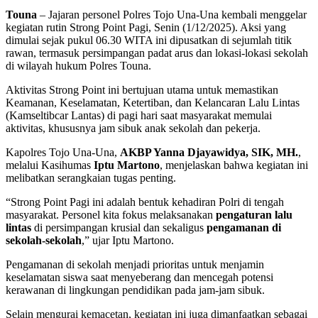
Touna
– Jajaran personel Polres Tojo Una-Una kembali menggelar
kegiatan rutin Strong Point Pagi, Senin (1/12/2025). Aksi yang
dimulai sejak pukul 06.30 WITA ini dipusatkan di sejumlah titik
rawan, termasuk persimpangan padat arus dan lokasi-lokasi sekolah
di wilayah hukum Polres Touna.
Aktivitas Strong Point ini bertujuan utama untuk memastikan
Keamanan, Keselamatan, Ketertiban, dan Kelancaran Lalu Lintas
(Kamseltibcar Lantas) di pagi hari saat masyarakat memulai
aktivitas, khususnya jam sibuk anak sekolah dan pekerja.
Kapolres Tojo Una-Una,
AKBP Yanna Djayawidya, SIK, MH.
,
melalui Kasihumas
Iptu Martono
, menjelaskan bahwa kegiatan ini
melibatkan serangkaian tugas penting.
“Strong Point Pagi ini adalah bentuk kehadiran Polri di tengah
masyarakat. Personel kita fokus melaksanakan
pengaturan lalu
lintas
di persimpangan krusial dan sekaligus
pengamanan di
sekolah-sekolah
,” ujar Iptu Martono.
Pengamanan di sekolah menjadi prioritas untuk menjamin
keselamatan siswa saat menyeberang dan mencegah potensi
kerawanan di lingkungan pendidikan pada jam-jam sibuk.
Selain mengurai kemacetan, kegiatan ini juga dimanfaatkan sebagai