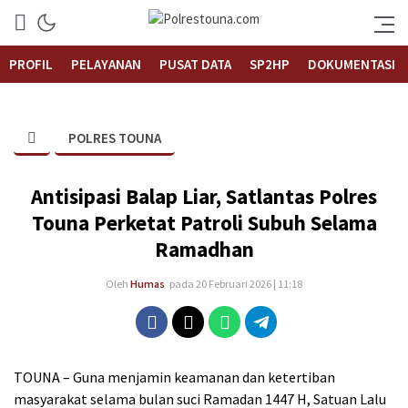
Informasi Layanan Publik
Polrestouna.com
PROFIL
PELAYANAN
PUSAT DATA
SP2HP
DOKUMENTASI
POLRES TOUNA
Antisipasi Balap Liar, Satlantas Polres
Touna Perketat Patroli Subuh Selama
Ramadhan
Oleh
Humas
pada 20 Februari 2026 | 11:18
TOUNA – Guna menjamin keamanan dan ketertiban
masyarakat selama bulan suci Ramadan 1447 H, Satuan Lalu