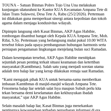
TOUNA – Satuan Binmas Polres Tojo Una Una melakukan
kunjungan silaturahmi ke Kantor KUA Kecamatan Ampana Tete di
Jalan Trans Sulawesi, Desa Tete A, Rabu (25/2/2026). Pertemuan
ini dilakukan guna memperkuat sinergi antara kepolisian dan tokoh
agama dalam menjaga kondusivitas wilayah.
Dipimpin langsung oleh Kasat Binmas, AKP Agus Habibie,
rombongan disambut hangat oleh Kepala KUA Ampana Tete, Moh.
Rifai, S.Sy. Pertemuan yang berlangsung mulai pukul 10.00 WITA
tersebut fokus pada upaya pembangunan hubungan harmonis serta
persiapan pengamanan lingkungan menjelang bulan suci Ramadan.
Dalam kesempatan tersebut, AKP Agus Habibie menitipkan
sejumlah pesan penting terkait situasi keamanan dan ketertiban
masyarakat (Kamtibmas). Salah satu yang menjadi sorotan utama
adalah tren balap liar yang kerap dilakukan remaja saat Ramadan.
“Kami mengajak pihak KUA untuk bersama-sama memberikan
imbauan Kamtibmas di masjid-masjid wilayah Ampana Tete.
Fenomena balap liar setelah salat Isya maupun Subuh perlu kita
tekan bersama demi keselamatan dan kekhusyukan ibadah
masyarakat,” ujar AKP Agus Habibie.
Selain masalah balap liar, Kasat Binmas juga menekankan
pentingnya kewaspadaan terhadap penyebaran informasi di era