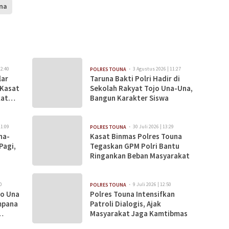
una
12:40
3 Agustus 2026 | 11:27
POLRES TOUNA
lar
Taruna Bakti Polri Hadir di
 Kasat
Sekolah Rakyat Tojo Una-Una,
kat
Bangun Karakter Siswa
11:09
30 Juli 2026 | 13:29
POLRES TOUNA
na-
Kasat Binmas Polres Touna
Pagi,
Tegaskan GPM Polri Bantu
Ringankan Beban Masyarakat
0
9 Juli 2026 | 12:50
POLRES TOUNA
jo Una
Polres Touna Intensifkan
mpana
Patroli Dialogis, Ajak
Masyarakat Jaga Kamtibmas