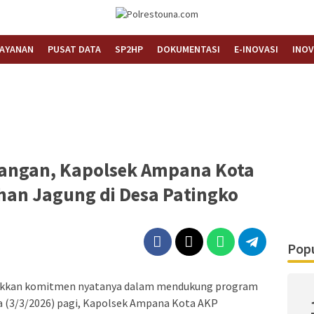
Informasi Layanan Publik
Polrestouna.com
LAYANAN
PUSAT DATA
SP2HP
DOKUMENTASI
E-INOVASI
INOV
angan, Kapolsek Ampana Kota
han Jagung di Desa Patingko
Popu
kkan komitmen nyatanya dalam mendukung program
a (3/3/2026) pagi, Kapolsek Ampana Kota AKP