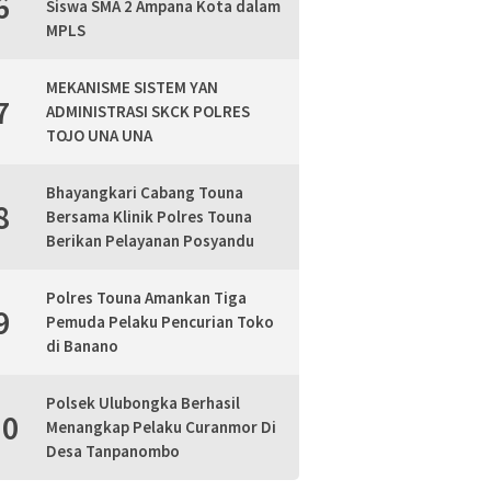
6
Siswa SMA 2 Ampana Kota dalam
MPLS
MEKANISME SISTEM YAN
7
ADMINISTRASI SKCK POLRES
TOJO UNA UNA
Bhayangkari Cabang Touna
8
Bersama Klinik Polres Touna
Berikan Pelayanan Posyandu
Polres Touna Amankan Tiga
9
Pemuda Pelaku Pencurian Toko
di Banano
Polsek Ulubongka Berhasil
10
Menangkap Pelaku Curanmor Di
Desa Tanpanombo