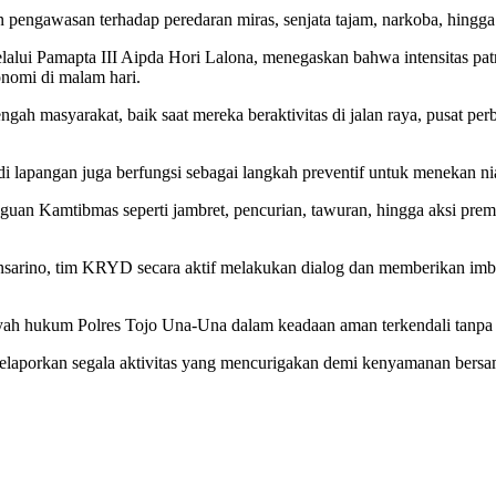
 pengawasan terhadap peredaran miras, senjata tajam, narkoba, hingga
lui Pamapta III Aipda Hori Lalona, menegaskan bahwa intensitas pat
nomi di malam hari.
ah masyarakat, baik saat mereka beraktivitas di jalan raya, pusat per
di lapangan juga berfungsi sebagai langkah preventif untuk menekan nia
ngguan Kamtibmas seperti jambret, pencurian, tawuran, hingga aksi 
ansarino, tim KRYD secara aktif melakukan dialog dan memberikan imb
layah hukum Polres Tojo Una-Una dalam keadaan aman terkendali tanp
elaporkan segala aktivitas yang mencurigakan demi kenyamanan bers