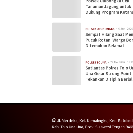
Polsek Ulubongka Cek
Tanaman Jagung untuk
Dukung Program Ketah
Pangan Nasional
6 Juni 2026
POLSEK ULUBONGKA
Sempat Hilang Saat Men
Pucuk Rotan, Warga Bo
Ditemukan Selamat
22 Mei 2026 | 11:3
POLRES TOUNA
Satlantas Polres Tojo U
Una Gelar Strong Point 
Tekankan Disiplin Berlal
Lintas
Jl. Merdeka, Kel. Uemalingku, Kec. Ratolind
Kab. Tojo Una-Una, Prov. Sulawesi Tengah 946