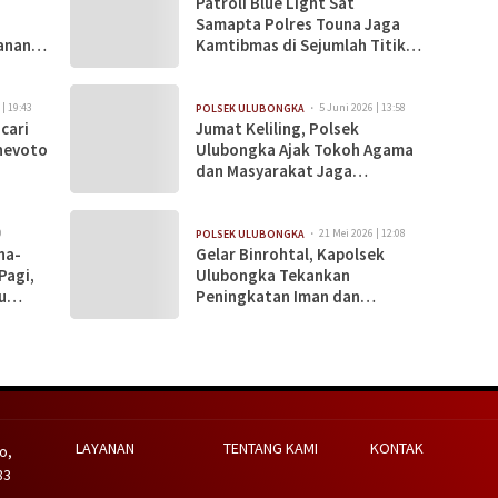
Patroli Blue Light Sat
Samapta Polres Touna Jaga
anan
Kamtibmas di Sejumlah Titik
Keramaian
 | 19:43
5 Juni 2026 | 13:58
POLSEK ULUBONGKA
cari
Jumat Keliling, Polsek
nevoto
Ulubongka Ajak Tokoh Agama
dan Masyarakat Jaga
Kamtibmas
0
21 Mei 2026 | 12:08
POLSEK ULUBONGKA
na-
Gelar Binrohtal, Kapolsek
Pagi,
Ulubongka Tekankan
u
Peningkatan Iman dan
Profesionalisme Personel
LAYANAN
TENTANG KAMI
KONTAK
o,
83