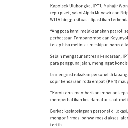
Kapolsek Ulubongka, IPTU Muhajir Won
regu piket, yakni Aipda Munawir dan Brip
WITA hingga situasi dipastikan terkenda
“Anggota kami melaksanakan patroli seka
perbatasan Tampanombo dan Kayunyole
tetap bisa melintas meskipun harus dila
Selain mengatur antrean kendaraan, I
para pengguna jalan, mengingat kondis
Ia menginstruksikan personel di lapan
sopir kendaraan roda empat (KR4) maup
“Kami terus memberikan imbauan kepada
memperhatikan keselamatan saat melin
Berkat kesiapsiagaan personel di lokas
mengonfirmasi bahwa meski akses jalan 
tertib.