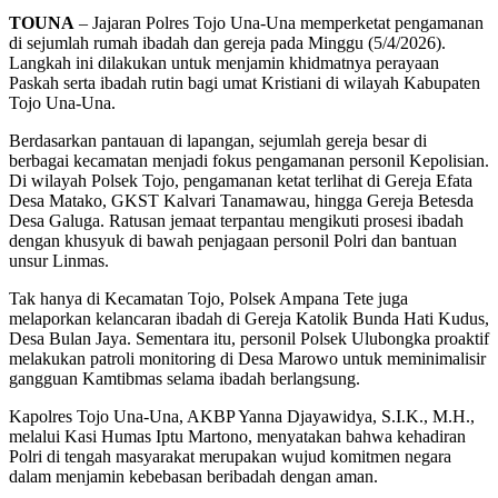
TOUNA
– Jajaran Polres Tojo Una-Una memperketat pengamanan
di sejumlah rumah ibadah dan gereja pada Minggu (5/4/2026).
Langkah ini dilakukan untuk menjamin khidmatnya perayaan
Paskah serta ibadah rutin bagi umat Kristiani di wilayah Kabupaten
Tojo Una-Una.
Berdasarkan pantauan di lapangan, sejumlah gereja besar di
berbagai kecamatan menjadi fokus pengamanan personil Kepolisian.
Di wilayah Polsek Tojo, pengamanan ketat terlihat di Gereja Efata
Desa Matako, GKST Kalvari Tanamawau, hingga Gereja Betesda
Desa Galuga. Ratusan jemaat terpantau mengikuti prosesi ibadah
dengan khusyuk di bawah penjagaan personil Polri dan bantuan
unsur Linmas.
Tak hanya di Kecamatan Tojo, Polsek Ampana Tete juga
melaporkan kelancaran ibadah di Gereja Katolik Bunda Hati Kudus,
Desa Bulan Jaya. Sementara itu, personil Polsek Ulubongka proaktif
melakukan patroli monitoring di Desa Marowo untuk meminimalisir
gangguan Kamtibmas selama ibadah berlangsung.
Kapolres Tojo Una-Una, AKBP Yanna Djayawidya, S.I.K., M.H.,
melalui Kasi Humas Iptu Martono, menyatakan bahwa kehadiran
Polri di tengah masyarakat merupakan wujud komitmen negara
dalam menjamin kebebasan beribadah dengan aman.