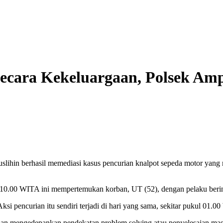
Secara Kekeluargaan, Polsek Am
ihin berhasil memediasi kasus pencurian knalpot sepeda motor yang 
10.00 WITA ini mempertemukan korban, UT (52), dengan pelaku berin
pencurian itu sendiri terjadi di hari yang sama, sekitar pukul 01.00
n mengedepankan pendekatan problem solving atau penyelesaian masa