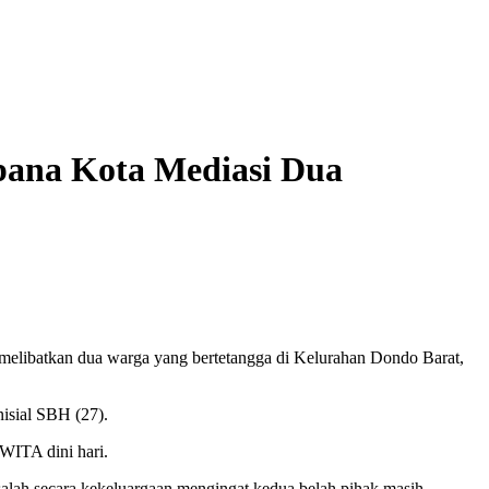
pana Kota Mediasi Dua
melibatkan dua warga yang bertetangga di Kelurahan Dondo Barat,
isial SBH (27).
 WITA dini hari.
lah secara kekeluargaan mengingat kedua belah pihak masih