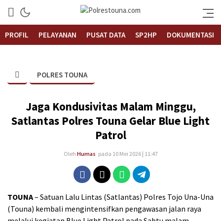
Informasi Layanan Publik
Polrestouna.com
PROFIL
PELAYANAN
PUSAT DATA
SP2HP
DOKUMENTASI
POLRES TOUNA
Jaga Kondusivitas Malam Minggu,
Satlantas Polres Touna Gelar Blue Light
Patrol
Oleh
Humas
pada 10 Mei 2026 | 11:47
TOUNA
– Satuan Lalu Lintas (Satlantas) Polres Tojo Una-Una
(Touna) kembali mengintensifkan pengawasan jalan raya
melalui kegiatan Blue Light Patrol pada Sabtu malam