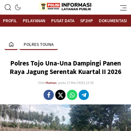
Informasi Layanan Publik
Polrestouna.com
PROFIL
PELAYANAN
PUSAT DATA
SP2HP
DOKUMENTASI
POLRES TOUNA
Polres Tojo Una-Una Dampingi Panen
Raya Jagung Serentak Kuartal II 2026
Oleh
Humas
pada 17 Mei 2026 | 13:50