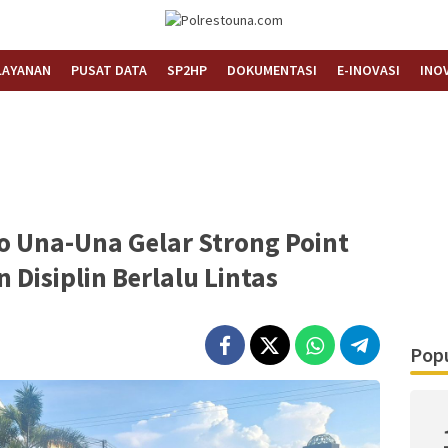
Informasi Layanan Publik
Polrestouna.com
LAYANAN
PUSAT DATA
SP2HP
DOKUMENTASI
E-INOVASI
INO
jo Una-Una Gelar Strong Point
 Disiplin Berlalu Lintas
Popu