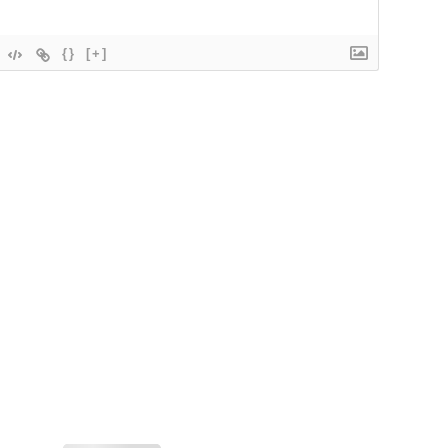
{}
[+]