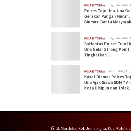
6 Agustus 2026 | 
POLRES TOUNA
Polres Tojo Una-Una Ge
Gerakan Pangan Murah,
Binmas: Bantu Masyara
Dapatkan Bahan Pokok
Terjangkau
3 Agustus 2026 | 
POLRES TOUNA
Satlantas Polres Tojo U
Una Gelar Strong Point 
Tingkatkan
Kamseltibcarlantas
20 Juli 2026 | 11:1
POLRES TOUNA
Kasat Binmas Polres To
Una Ajak Siswa SDN 7 A
Kota Disiplin dan Tolak
Bullying
Jl. Merdeka, Kel. Uemalingku, Kec. Ratolind