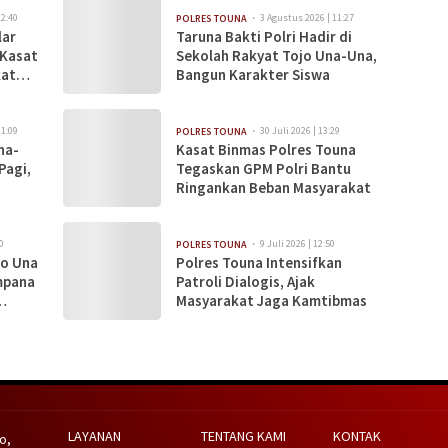
12:40
3 Agustus 2026 | 11:27
POLRES TOUNA
lar
Taruna Bakti Polri Hadir di
 Kasat
Sekolah Rakyat Tojo Una-Una,
kat
Bangun Karakter Siswa
11:09
30 Juli 2026 | 13:29
POLRES TOUNA
na-
Kasat Binmas Polres Touna
Pagi,
Tegaskan GPM Polri Bantu
Ringankan Beban Masyarakat
0
9 Juli 2026 | 12:50
POLRES TOUNA
jo Una
Polres Touna Intensifkan
mpana
Patroli Dialogis, Ajak
Masyarakat Jaga Kamtibmas
LAYANAN
TENTANG KAMI
KONTAK
o,