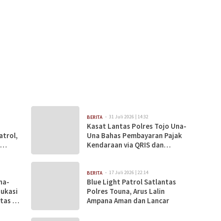
31 Juli 2026 | 14:32
BERITA
Kasat Lantas Polres Tojo Una-
atrol,
Una Bahas Pembayaran Pajak
Kendaraan via QRIS dan
Peningkatan Layanan Samsat
17 Juli 2026 | 22:14
BERITA
na-
Blue Light Patrol Satlantas
dukasi
Polres Touna, Arus Lalin
tas di
Ampana Aman dan Lancar