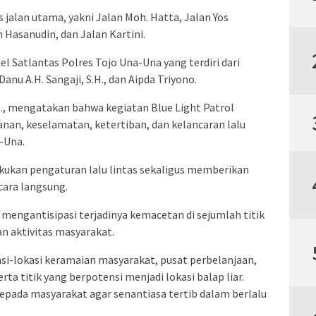
s jalan utama, yakni Jalan Moh. Hatta, Jalan Yos
 Hasanudin, dan Jalan Kartini.
nel Satlantas Polres Tojo Una-Una yang terdiri dari
anu A.H. Sangaji, S.H., dan Aipda Triyono.
.H., mengatakan bahwa kegiatan Blue Light Patrol
nan, keselamatan, ketertiban, dan kelancaran lalu
-Una.
kukan pengaturan lalu lintas sekaligus memberikan
cara langsung.
k mengantisipasi terjadinya kemacetan di sejumlah titik
 aktivitas masyarakat.
si-lokasi keramaian masyarakat, pusat perbelanjaan,
rta titik yang berpotensi menjadi lokasi balap liar.
pada masyarakat agar senantiasa tertib dalam berlalu