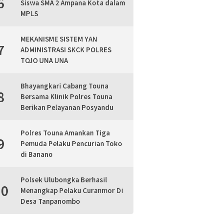
6
Siswa SMA 2 Ampana Kota dalam
MPLS
MEKANISME SISTEM YAN
7
ADMINISTRASI SKCK POLRES
TOJO UNA UNA
Bhayangkari Cabang Touna
8
Bersama Klinik Polres Touna
Berikan Pelayanan Posyandu
Polres Touna Amankan Tiga
9
Pemuda Pelaku Pencurian Toko
di Banano
Polsek Ulubongka Berhasil
10
Menangkap Pelaku Curanmor Di
Desa Tanpanombo