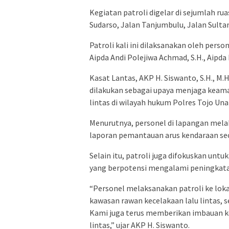
Kegiatan patroli digelar di sejumlah rua
Sudarso, Jalan Tanjumbulu, Jalan Sultan
Patroli kali ini dilaksanakan oleh perso
Aipda Andi Polejiwa Achmad, S.H., Aipda D
Kasat Lantas, AKP H. Siswanto, S.H., M
dilakukan sebagai upaya menjaga keama
lintas di wilayah hukum Polres Tojo Una
Menurutnya, personel di lapangan mela
laporan pemantauan arus kendaraan se
Selain itu, patroli juga difokuskan untu
yang berpotensi mengalami peningkatan
“Personel melaksanakan patroli ke loka
kawasan rawan kecelakaan lalu lintas, se
Kami juga terus memberikan imbauan ke
lintas,” ujar AKP H. Siswanto.