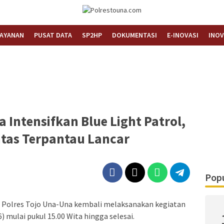
Informasi Layanan Publik
Polrestouna.com
LAYANAN
PUSAT DATA
SP2HP
DOKUMENTASI
E-INOVASI
INOV
 Intensifkan Blue Light Patrol,
ntas Terpantau Lancar
Popu
s) Polres Tojo Una-Una kembali melaksanakan kegiatan
) mulai pukul 15.00 Wita hingga selesai.