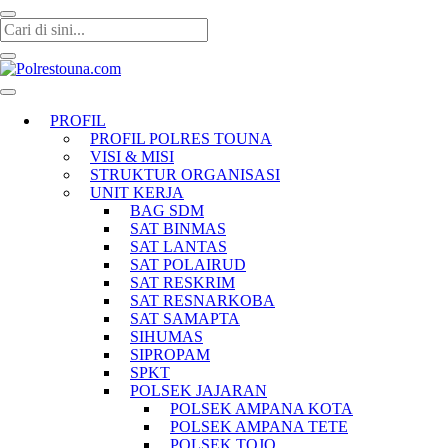
Polrestouna.com
Informasi Layanan Publik
PROFIL
PROFIL POLRES TOUNA
VISI & MISI
STRUKTUR ORGANISASI
UNIT KERJA
BAG SDM
SAT BINMAS
SAT LANTAS
SAT POLAIRUD
SAT RESKRIM
SAT RESNARKOBA
SAT SAMAPTA
SIHUMAS
SIPROPAM
SPKT
POLSEK JAJARAN
POLSEK AMPANA KOTA
POLSEK AMPANA TETE
POLSEK TOJO