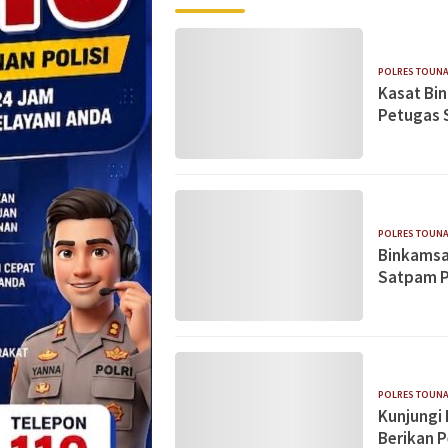
POLRES TOUN
Kasat Bi
Petugas 
POLRES TOUN
Binkamsa
Satpam P
POLRES TOUN
Kunjungi 
Berikan 