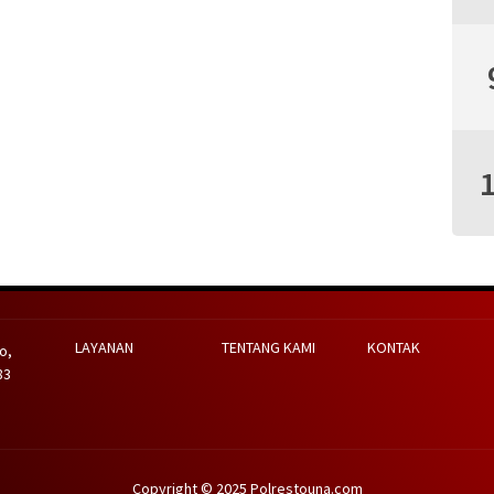
LAYANAN
TENTANG KAMI
KONTAK
o,
83
Copyright © 2025 Polrestouna.com