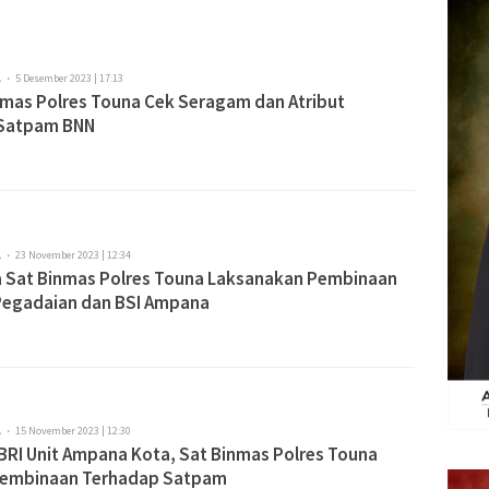
A
5 Desember 2023 | 17:13
nmas Polres Touna Cek Seragam dan Atribut
Satpam BNN
A
23 November 2023 | 12:34
 Sat Binmas Polres Touna Laksanakan Pembinaan
egadaian dan BSI Ampana
A
15 November 2023 | 12:30
BRI Unit Ampana Kota, Sat Binmas Polres Touna
Pembinaan Terhadap Satpam