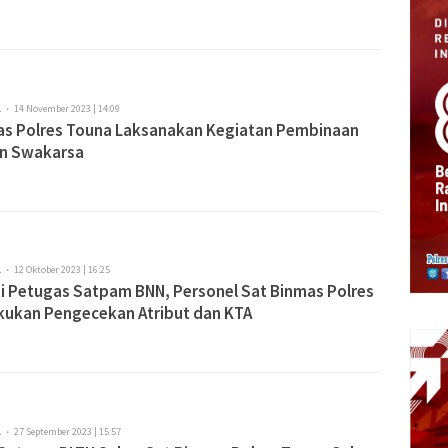
A
14 November 2023 | 14:09
as Polres Touna Laksanakan Kegiatan Pembinaan
n Swakarsa
A
12 Oktober 2023 | 16:25
 Petugas Satpam BNN, Personel Sat Binmas Polres
kukan Pengecekan Atribut dan KTA
A
27 September 2023 | 15:57