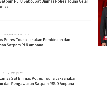
 Satpam PLTU Sabo, Sat Binmas Polres Touna Gelar
kamsa
A
19 September 2023 | 10:36
as Polres Touna Lakukan Pembinaan dan
san Satpam PLN Ampana
A
31 Juli 2023 | 19:07
nkamsa Sat Binmas Polres Touna Laksanakan
an dan Pengawasan Satpam RSUD Ampana