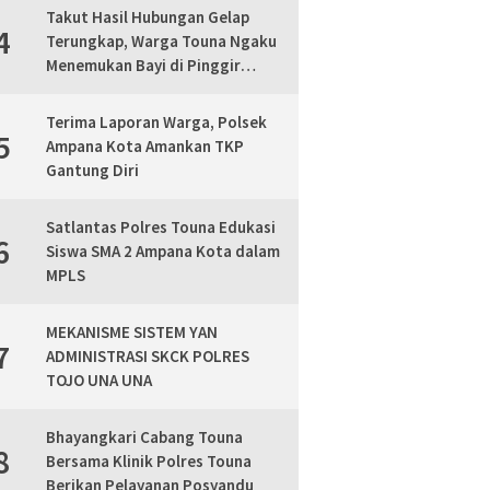
Takut Hasil Hubungan Gelap
4
Terungkap, Warga Touna Ngaku
Menemukan Bayi di Pinggir
Jalan, Polisi Lakukan Mediasi
Terima Laporan Warga, Polsek
5
Ampana Kota Amankan TKP
Gantung Diri
Satlantas Polres Touna Edukasi
6
Siswa SMA 2 Ampana Kota dalam
MPLS
MEKANISME SISTEM YAN
7
ADMINISTRASI SKCK POLRES
TOJO UNA UNA
Bhayangkari Cabang Touna
8
Bersama Klinik Polres Touna
Berikan Pelayanan Posyandu