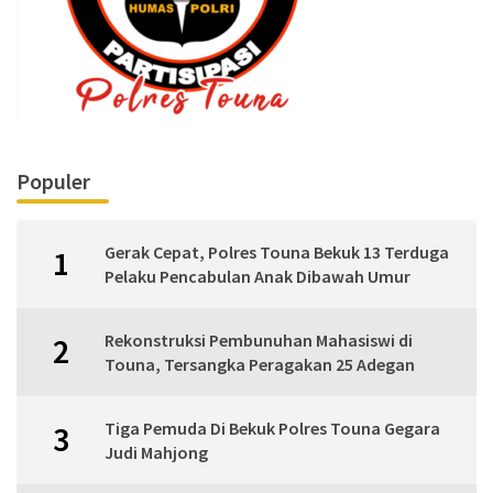
Populer
Gerak Cepat, Polres Touna Bekuk 13 Terduga
1
Pelaku Pencabulan Anak Dibawah Umur
Rekonstruksi Pembunuhan Mahasiswi di
2
Touna, Tersangka Peragakan 25 Adegan
Tiga Pemuda Di Bekuk Polres Touna Gegara
3
Judi Mahjong