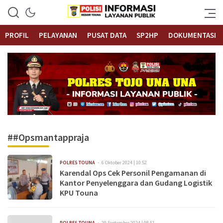
Informasi Layanan Publik
Polrestouna.com
PROFIL
PELAYANAN
PUSAT DATA
SP2HP
DOKUMENTASI
##Opsmantappraja
POLRES TOUNA
6 Oktober 2024 | 10:52
Karendal Ops Cek Personil Pengamanan di
Kantor Penyelenggara dan Gudang Logistik
KPU Touna
POLRES TOUNA
29 September 2024 | 08:51