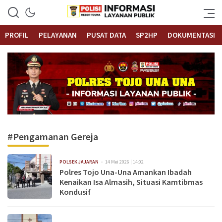
Informasi Layanan Publik
Polrestouna.com
PROFIL
PELAYANAN
PUSAT DATA
SP2HP
DOKUMENTASI
#Pengamanan Gereja
POLSEK JAJARAN
14 Mei 2026 | 14:02
Polres Tojo Una-Una Amankan Ibadah
Kenaikan Isa Almasih, Situasi Kamtibmas
Kondusif