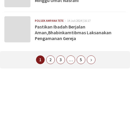
Minggu Umat Nasrani
POLSEK AMPANA TETE
14 Juli 2024 | 16:17
Pastikan Ibadah Berjalan
Aman,Bhabinkamtibmas Laksanakan
Pengamanan Gereja
1
2
3
…
5