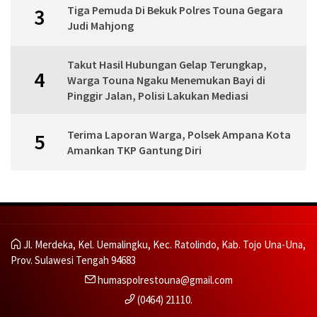
Tiga Pemuda Di Bekuk Polres Touna Gegara
3
Judi Mahjong
Takut Hasil Hubungan Gelap Terungkap,
4
Warga Touna Ngaku Menemukan Bayi di
Pinggir Jalan, Polisi Lakukan Mediasi
Terima Laporan Warga, Polsek Ampana Kota
5
Amankan TKP Gantung Diri
Jl. Merdeka, Kel. Uemalingku, Kec. Ratolindo, Kab. Tojo Una-Una,
Prov. Sulawesi Tengah 94683
humaspolrestouna@gmail.com
(0464) 21110.