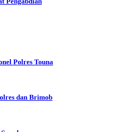
at Pengabdian
onel Polres Touna
Polres dan Brimob