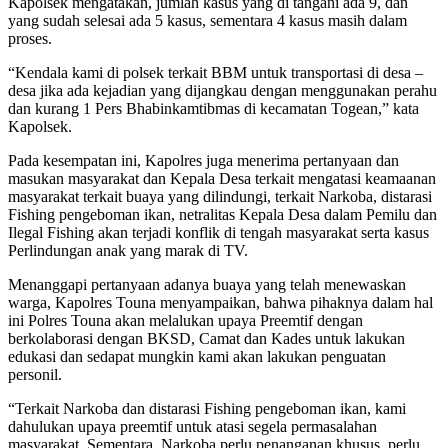
Kapolsek mengatakan, jumlah kasus yang di tangani ada 9, dan
yang sudah selesai ada 5 kasus, sementara 4 kasus masih dalam
proses.
“Kendala kami di polsek terkait BBM untuk transportasi di desa –
desa jika ada kejadian yang dijangkau dengan menggunakan perahu
dan kurang 1 Pers Bhabinkamtibmas di kecamatan Togean,” kata
Kapolsek.
Pada kesempatan ini, Kapolres juga menerima pertanyaan dan
masukan masyarakat dan Kepala Desa terkait mengatasi keamaanan
masyarakat terkait buaya yang dilindungi, terkait Narkoba, distarasi
Fishing pengeboman ikan, netralitas Kepala Desa dalam Pemilu dan
Ilegal Fishing akan terjadi konflik di tengah masyarakat serta kasus
Perlindungan anak yang marak di TV.
Menanggapi pertanyaan adanya buaya yang telah menewaskan
warga, Kapolres Touna menyampaikan, bahwa pihaknya dalam hal
ini Polres Touna akan melalukan upaya Preemtif dengan
berkolaborasi dengan BKSD, Camat dan Kades untuk lakukan
edukasi dan sedapat mungkin kami akan lakukan penguatan
personil.
“Terkait Narkoba dan distarasi Fishing pengeboman ikan, kami
dahulukan upaya preemtif untuk atasi segela permasalahan
masyarakat. Sementara Narkoba perlu penanganan khusus, perlu