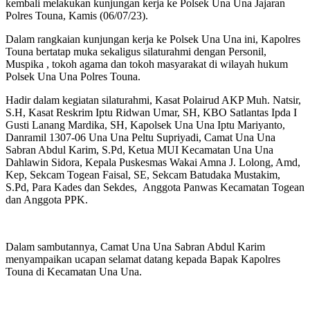
kembali melakukan kunjungan kerja ke Polsek Una Una Jajaran
Polres Touna, Kamis (06/07/23).
Dalam rangkaian kunjungan kerja ke Polsek Una Una ini, Kapolres
Touna bertatap muka sekaligus silaturahmi dengan Personil,
Muspika , tokoh agama dan tokoh masyarakat di wilayah hukum
Polsek Una Una Polres Touna.
Hadir dalam kegiatan silaturahmi, Kasat Polairud AKP Muh. Natsir,
S.H, Kasat Reskrim Iptu Ridwan Umar, SH, KBO Satlantas Ipda I
Gusti Lanang Mardika, SH, Kapolsek Una Una Iptu Mariyanto,
Danramil 1307-06 Una Una Peltu Supriyadi, Camat Una Una
Sabran Abdul Karim, S.Pd, Ketua MUI Kecamatan Una Una
Dahlawin Sidora, Kepala Puskesmas Wakai Amna J. Lolong, Amd,
Kep, Sekcam Togean Faisal, SE, Sekcam Batudaka Mustakim,
S.Pd, Para Kades dan Sekdes, Anggota Panwas Kecamatan Togean
dan Anggota PPK.
Dalam sambutannya, Camat Una Una Sabran Abdul Karim
menyampaikan ucapan selamat datang kepada Bapak Kapolres
Touna di Kecamatan Una Una.