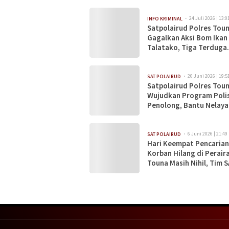
24 Juli 2026 | 13:0
INFO KRIMINAL
Satpolairud Polres Tou
Gagalkan Aksi Bom Ikan 
Talatako, Tiga Terduga
Pelaku Diamankan
20 Juni 2026 | 19:5
SAT POLAIRUD
Satpolairud Polres Tou
Wujudkan Program Polis
Penolong, Bantu Nelaya
Edukasi Masyarakat Pes
6 Juni 2026 | 21:49
SAT POLAIRUD
Hari Keempat Pencarian
Korban Hilang di Perair
Touna Masih Nihil, Tim 
Gabungan Lanjutkan Op