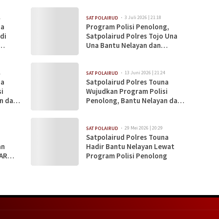
1
3 Juli 2026 | 21:18
SAT POLAIRUD
na
Program Polisi Penolong,
di
Satpolairud Polres Tojo Una
Una Bantu Nelayan dan
Perkuat Kamtibmas di Wilayah
Pesisir
1
13 Juni 2026 | 21:24
SAT POLAIRUD
na
Satpolairud Polres Touna
i
Wujudkan Program Polisi
n dan
Penolong, Bantu Nelayan dan
isir
Edukasi Masyarakat Pesisir
29 Mei 2026 | 20:29
SAT POLAIRUD
Satpolairud Polres Touna
an
Hadir Bantu Nelayan Lewat
SAR
Program Polisi Penolong
erasi