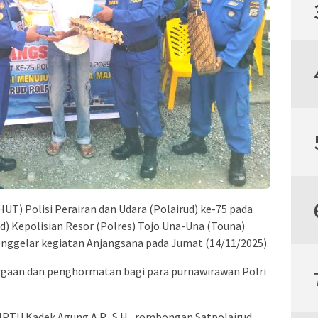
UT) Polisi Perairan dan Udara (Polairud) ke-75 pada
ud) Kepolisian Resor (Polres) Tojo Una-Una (Touna)
ggelar kegiatan Anjangsana pada Jumat (14/11/2025).
rgaan dan penghormatan bagi para purnawirawan Polri
IPTU Kadek Agung A.P., S.H., rombongan Satpolairud